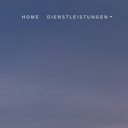
HOME
DIENSTLEISTUNGEN
ÜB