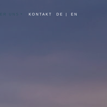
ER UNS
KONTAKT
DE
EN